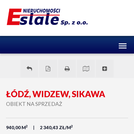
Toggl
naviga
ŁÓDŹ, WIDZEW, SIKAWA
OBIEKT NA SPRZEDAŻ
2
2
940,00 M
2 340,43 ZŁ/M