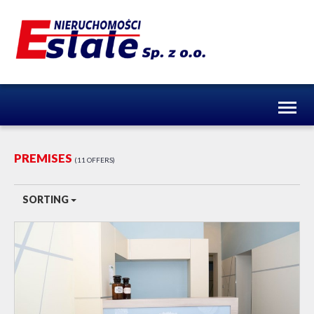
Toggl
naviga
PREMISES
11 OFFERS
SORTING