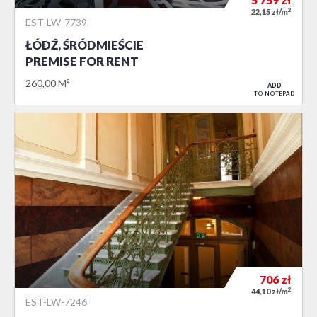
2
22,15 zł/m
EST-LW-7739
ŁÓDŹ, ŚRÓDMIEŚCIE
PREMISE FOR RENT
260,00 M²
ADD
TO NOTEPAD
706
zł
2
44,10 zł/m
EST-LW-7246