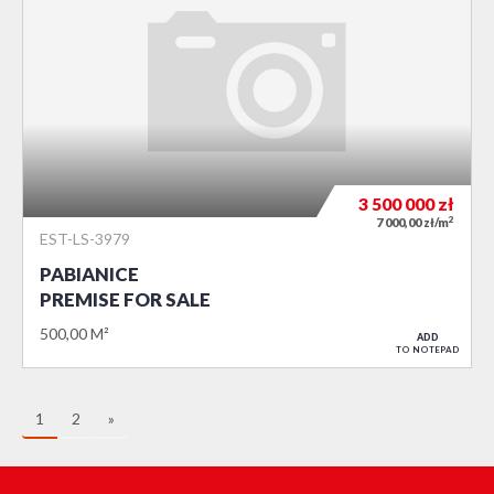
3 500 000
zł
2
7 000,00 zł/m
EST-LS-3979
PABIANICE
PREMISE FOR SALE
500,00 M²
ADD
TO NOTEPAD
1
2
»