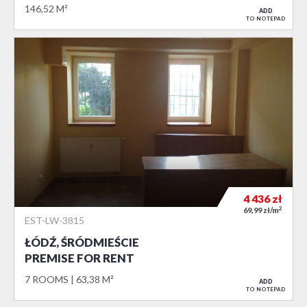
146,52 M²
ADD
TO NOTEPAD
4 436
zł
2
69,99 zł/m
EST-LW-3815
ŁÓDŹ, ŚRÓDMIEŚCIE
PREMISE FOR RENT
7 ROOMS
63,38 M²
ADD
TO NOTEPAD