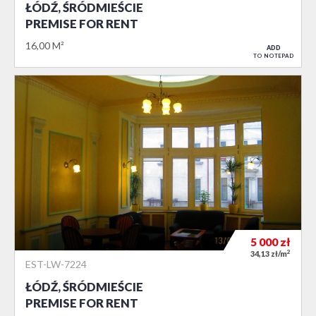
ŁÓDŹ, ŚRÓDMIEŚCIE
PREMISE FOR RENT
16,00 M²
ADD
TO NOTEPAD
5 000
zł
2
34,13 zł/m
EST-LW-7224
ŁÓDŹ, ŚRÓDMIEŚCIE
PREMISE FOR RENT