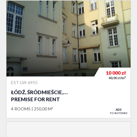
10 000
zł
2
40,00 zł/m
EST-LW-6955
ŁÓDŹ, ŚRÓDMIEŚCIE,…
PREMISE FOR RENT
4 ROOMS
250,00 M²
ADD
TO NOTEPAD