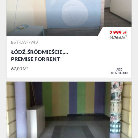
2 999
zł
2
44,76 zł/m
EST-LW-7943
ŁÓDŹ, ŚRÓDMIEŚCIE,…
PREMISE FOR RENT
67,00 M²
ADD
TO NOTEPAD