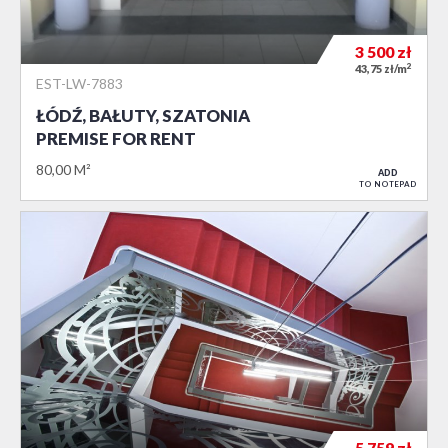
3 500
zł
2
43,75 zł/m
EST-LW-7883
ŁÓDŹ, BAŁUTY, SZATONIA
PREMISE FOR RENT
80,00 M²
ADD
TO NOTEPAD
5 759
zł