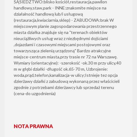
SĄSIEDZTWO:blisko kościół,restauracja,pawilon
handlowy,staw,park - INNE:znakomite miejsce na
działalność handlową lub/i usługową
(restauracja,kwiaciarnia,sklep) - ZABUDOWA:brak W
miejscowym planie zagospodarowania przestrzennego
miasta działka znajduje się na "terenach obiektów
nieuciążliwych usług wraz z niezbędnymi dojściami
,dojazdami i czasowymi miejscami postojowymi oraz
towarzysząca zielenią urządzoną" Bardzo atrakcyjne
miejsce-centrum miasta,przy trasie nr 72 na Warszawę.
Wymiary (orientacyjne): -szerokość -ok.30 m przy ulicy,40
m w głębi działki -długość ok.65-70 m, Uzbrojenie:
woda,prąd,telefon,kanalizacja-w ulicy;Istnieje tez opcja
dzierżawy działki z zabudową wykonaną przez właścicieli
zgodnie z potrzebami dzierżawcy lub sprzedaż terenu
(cena-do uzgodnienia)
NOTA PRAWNA