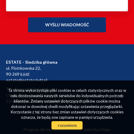
ESTATE - Siedziba główna
ul. Piotrkowska 22,
90-269 Łódź
estate@estate.lodz.pl
Telefony stacjonarne
:
Ta strona wykorzystuje pliki cookies w celach statystycznych oraz w
Obrót Nieruchomościami 42 630 54 23
celu dostosowania naszych serwisów do indywidualnych potrzeb
Zarzadzanie i Administracja 042 630 54 23
klientów. Zmiany ustawień dotyczących plików cookie można
dokonać w dowolnej chwili modyfikując ustawienia przeglądarki.
Korzystanie z tej strony bez zmian ustawień dotyczących cookies
oznacza, że będą one zapisane w pamięci urządzenia.
rozumiem
Program dla biur nieruchomości
Galactica Virgo