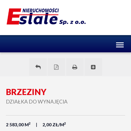
Toggl
naviga
BRZEZINY
DZIAŁKA DO WYNAJĘCIA
2
2
2 583,00 M
2,00 ZŁ/M